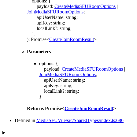
options
:
{
payload
:
CreateMediaSFURoomOptions
|
JoinMediaSFURoomOptions
;
apiUserName
:
string
;
apiKey
:
string
;
localLink
?:
string
;
}
,
)
:
Promise
<
CreateJoinRoomResult
>
Parameters
options
:
{
payload
:
CreateMediaSFURoomOptions
|
JoinMediaSFURoomOptions
;
apiUserName
:
string
;
apiKey
:
string
;
localLink
?:
string
;
}
Returns
Promise
<
CreateJoinRoomResult
>
Defined in
MediaSFUVue/src/SharedTypes/index.ts:686