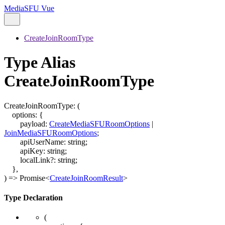
MediaSFU Vue
CreateJoinRoomType
Type Alias
CreateJoinRoomType
CreateJoinRoomType
:
(
options
:
{
payload
:
CreateMediaSFURoomOptions
|
JoinMediaSFURoomOptions
;
apiUserName
:
string
;
apiKey
:
string
;
localLink
?:
string
;
}
,
)
=>
Promise
<
CreateJoinRoomResult
>
Type Declaration
(