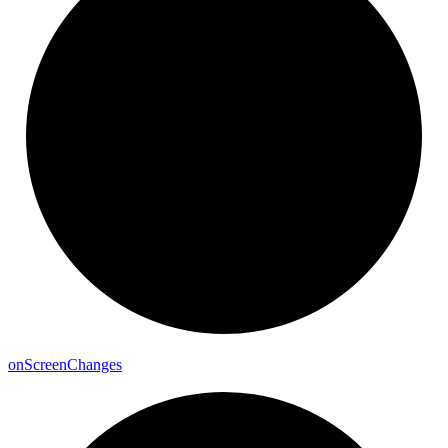
on
Screen
Changes