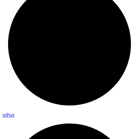
re
Port