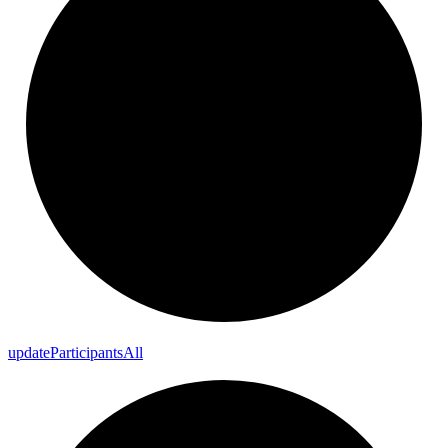
update
Participants
All