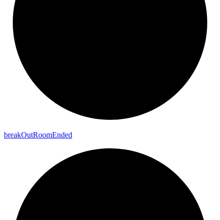
break
Out
Room
Ended