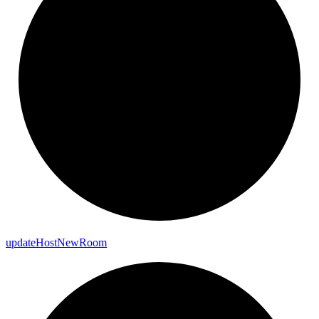
update
Host
New
Room