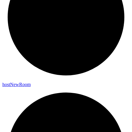
host
New
Room