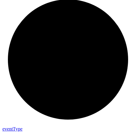
event
Type