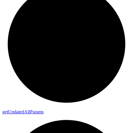
get
Updated
All
Params