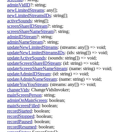
adminVidID
?:
string
;
newLimitedStreams
:
any
[]
;
newLimitedStreamsIDs
:
string
[]
;
activeSounds
:
string
[]
;
screenShareIDStream
?:
string
;
screenShareNameStream
?:
string
;
adminIDStream
?:
string
;
adminNameStream
?:
string
;
updateNewLimitedStreams
:
(
streams
:
any
[]
)
=>
void
;
updateNewLimitedStreamsIDs
:
(
ids
:
string
[]
)
=>
void
;
updateActiveSounds
:
(
sounds
:
string
[]
)
=>
void
;
updateScreenShareIDStream
:
(
id
:
string
)
=>
void
;
updateScreenShareNameStream
:
(
name
:
string
)
=>
void
;
updateAdminIDStream
:
(
id
:
string
)
=>
void
;
updateAdminNameStream
:
(
name
:
string
)
=>
void
;
updateYouYouStream
:
(
streams
:
any
[]
)
=>
void
;
changeVids
:
ChangeVidsInvoker
;
mainScreenPerson
:
string
;
adminOnMainScreen
:
boolean
;
mainScreenFilled
:
boolean
;
recordStarted
:
boolean
;
recordStopped
:
boolean
;
recordPaused
:
boolean
;
recordResumed
:
boolean
;