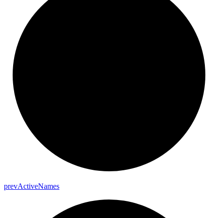
prev
Active
Names