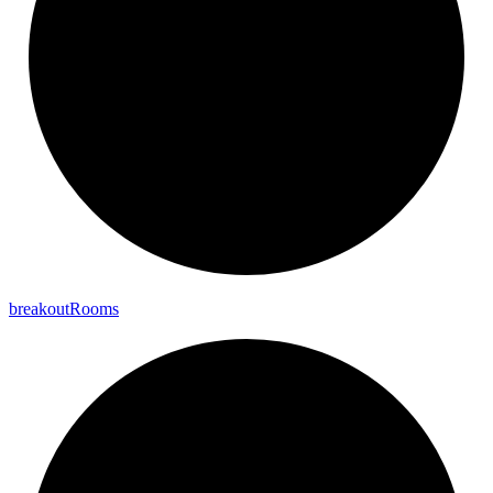
breakout
Rooms