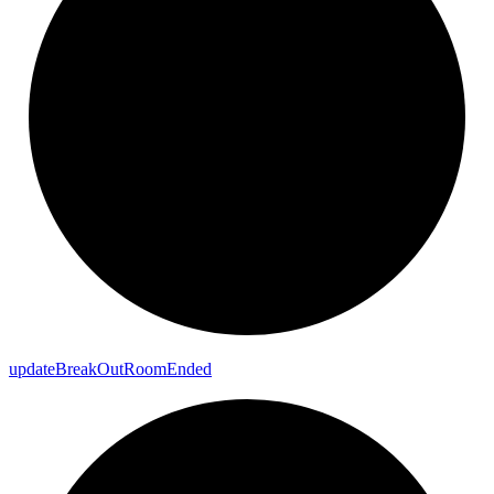
update
Break
Out
Room
Ended