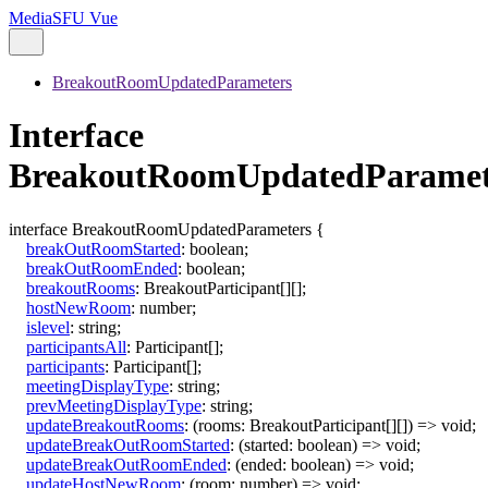
MediaSFU Vue
BreakoutRoomUpdatedParameters
Interface
BreakoutRoomUpdatedParamet
interface
BreakoutRoomUpdatedParameters
{
breakOutRoomStarted
:
boolean
;
breakOutRoomEnded
:
boolean
;
breakoutRooms
:
BreakoutParticipant
[]
[]
;
hostNewRoom
:
number
;
islevel
:
string
;
participantsAll
:
Participant
[]
;
participants
:
Participant
[]
;
meetingDisplayType
:
string
;
prevMeetingDisplayType
:
string
;
updateBreakoutRooms
:
(
rooms
:
BreakoutParticipant
[]
[]
)
=>
void
;
updateBreakOutRoomStarted
:
(
started
:
boolean
)
=>
void
;
updateBreakOutRoomEnded
:
(
ended
:
boolean
)
=>
void
;
updateHostNewRoom
:
(
room
:
number
)
=>
void
;