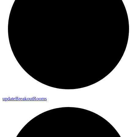
update
Breakout
Rooms