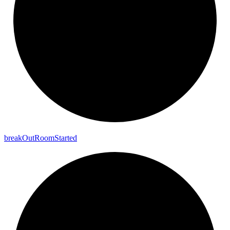
break
Out
Room
Started