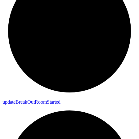
update
Break
Out
Room
Started