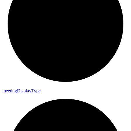
meeting
Display
Type