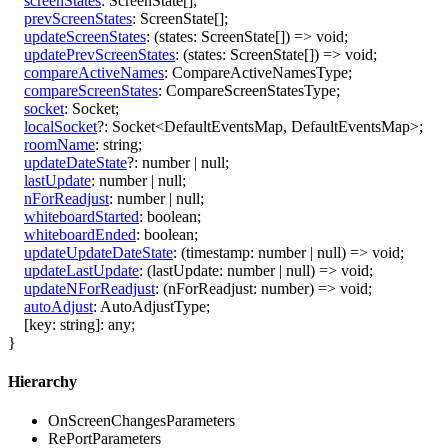
screenStates
:
ScreenState
[]
;
prevScreenStates
:
ScreenState
[]
;
updateScreenStates
:
(
states
:
ScreenState
[]
)
=>
void
;
updatePrevScreenStates
:
(
states
:
ScreenState
[]
)
=>
void
;
compareActiveNames
:
CompareActiveNamesType
;
compareScreenStates
:
CompareScreenStatesType
;
socket
:
Socket
;
localSocket
?:
Socket
<
DefaultEventsMap
,
DefaultEventsMap
>
;
roomName
:
string
;
updateDateState
?:
number
|
null
;
lastUpdate
:
number
|
null
;
nForReadjust
:
number
|
null
;
whiteboardStarted
:
boolean
;
whiteboardEnded
:
boolean
;
updateUpdateDateState
:
(
timestamp
:
number
|
null
)
=>
void
;
updateLastUpdate
:
(
lastUpdate
:
number
|
null
)
=>
void
;
updateNForReadjust
:
(
nForReadjust
:
number
)
=>
void
;
autoAdjust
:
AutoAdjustType
;
[
key
:
string
]:
any
;
}
Hierarchy
OnScreenChangesParameters
RePortParameters