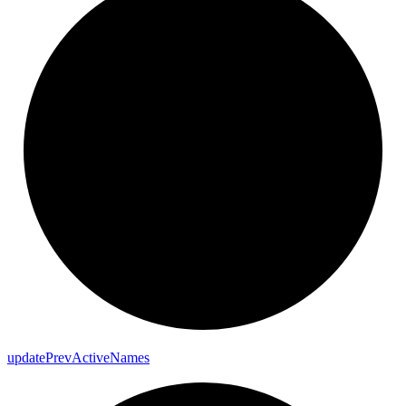
update
Prev
Active
Names