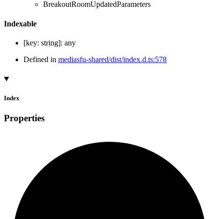
BreakoutRoomUpdatedParameters
Indexable
[
key
:
string
]:
any
Defined in
mediasfu-shared/dist/index.d.ts:578
Index
Properties