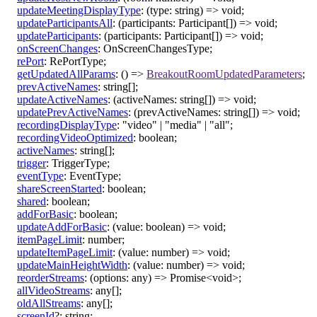
updateMeetingDisplayType
:
(
type
:
string
)
=>
void
;
updateParticipantsAll
:
(
participants
:
Participant
[]
)
=>
void
;
updateParticipants
:
(
participants
:
Participant
[]
)
=>
void
;
onScreenChanges
:
OnScreenChangesType
;
rePort
:
RePortType
;
getUpdatedAllParams
:
()
=>
BreakoutRoomUpdatedParameters
;
prevActiveNames
:
string
[]
;
updateActiveNames
:
(
activeNames
:
string
[]
)
=>
void
;
updatePrevActiveNames
:
(
prevActiveNames
:
string
[]
)
=>
void
;
recordingDisplayType
:
"video"
|
"media"
|
"all"
;
recordingVideoOptimized
:
boolean
;
activeNames
:
string
[]
;
trigger
:
TriggerType
;
eventType
:
EventType
;
shareScreenStarted
:
boolean
;
shared
:
boolean
;
addForBasic
:
boolean
;
updateAddForBasic
:
(
value
:
boolean
)
=>
void
;
itemPageLimit
:
number
;
updateItemPageLimit
:
(
value
:
number
)
=>
void
;
updateMainHeightWidth
:
(
value
:
number
)
=>
void
;
reorderStreams
:
(
options
:
any
)
=>
Promise
<
void
>
;
allVideoStreams
:
any
[]
;
oldAllStreams
:
any
[]
;
screenId
?:
string
;