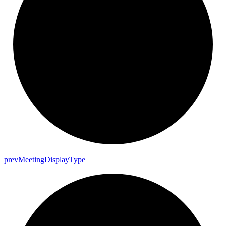
prev
Meeting
Display
Type